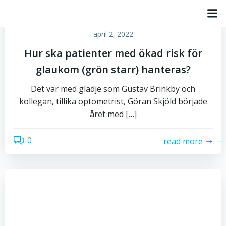
Hoppa
till
by
admin
innehåll
april 2, 2022
Hur ska patienter med ökad risk för
glaukom (grön starr) hanteras?
Det var med glädje som Gustav Brinkby och
kollegan, tillika optometrist, Göran Skjöld började
året med […]
0
read more