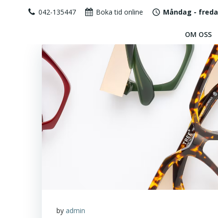
Hoppa
042-135447
Boka tid online
Måndag - fred
till
innehåll
OM OSS
by
admin