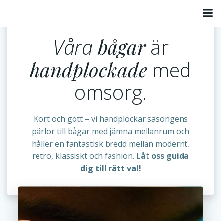
Hoppa
till
innehåll
Våra
bågar
är
handplockade
med
omsorg.
Kort och gott – vi handplockar säsongens
pärlor till bågar med jämna mellanrum och
håller en fantastisk bredd mellan modernt,
retro, klassiskt och fashion.
Låt oss guida
dig till rätt val!