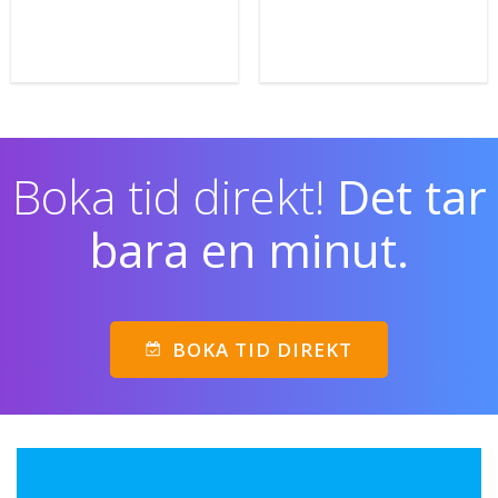
Boka tid direkt!
Det tar
bara en minut.
BOKA TID DIREKT