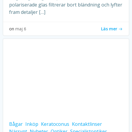
polariserade glas filtrerar bort bländning och lyfter
fram detaljer […]
Läs mer
on
maj 6
Bågar
Inköp
Keratoconus
Kontaktlinser
Närsynt
Nyheter
Optiker
Specialistoptiker