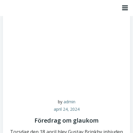
Hoppa
till
innehåll
by
admin
april 24, 2024
Föredrag om glaukom
Torsdag den 18 april blev Gustav Brinkby inbjuden